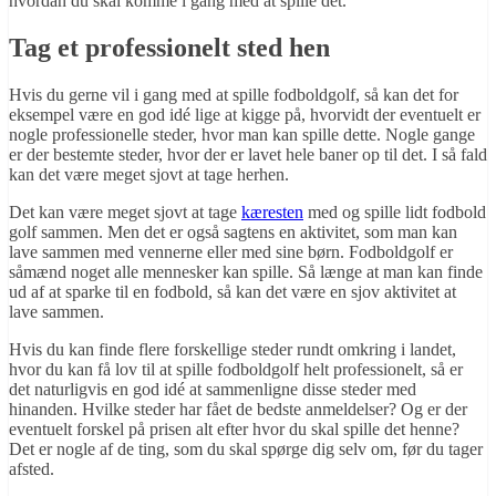
hvordan du skal komme i gang med at spille det.
Tag et professionelt sted hen
Hvis du gerne vil i gang med at spille fodboldgolf, så kan det for
eksempel være en god idé lige at kigge på, hvorvidt der eventuelt er
nogle professionelle steder, hvor man kan spille dette. Nogle gange
er der bestemte steder, hvor der er lavet hele baner op til det. I så fald
kan det være meget sjovt at tage herhen.
Det kan være meget sjovt at tage
kæresten
med og spille lidt fodbold
golf sammen. Men det er også sagtens en aktivitet, som man kan
lave sammen med vennerne eller med sine børn. Fodboldgolf er
såmænd noget alle mennesker kan spille. Så længe at man kan finde
ud af at sparke til en fodbold, så kan det være en sjov aktivitet at
lave sammen.
Hvis du kan finde flere forskellige steder rundt omkring i landet,
hvor du kan få lov til at spille fodboldgolf helt professionelt, så er
det naturligvis en god idé at sammenligne disse steder med
hinanden. Hvilke steder har fået de bedste anmeldelser? Og er der
eventuelt forskel på prisen alt efter hvor du skal spille det henne?
Det er nogle af de ting, som du skal spørge dig selv om, før du tager
afsted.