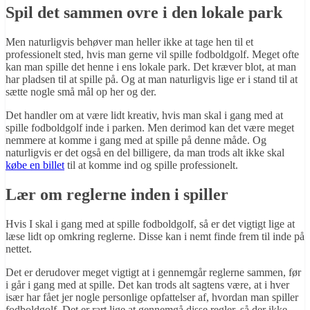
Spil det sammen ovre i den lokale park
Men naturligvis behøver man heller ikke at tage hen til et
professionelt sted, hvis man gerne vil spille fodboldgolf. Meget ofte
kan man spille det henne i ens lokale park. Det kræver blot, at man
har pladsen til at spille på. Og at man naturligvis lige er i stand til at
sætte nogle små mål op her og der.
Det handler om at være lidt kreativ, hvis man skal i gang med at
spille fodboldgolf inde i parken. Men derimod kan det være meget
nemmere at komme i gang med at spille på denne måde. Og
naturligvis er det også en del billigere, da man trods alt ikke skal
købe en billet
til at komme ind og spille professionelt.
Lær om reglerne inden i spiller
Hvis I skal i gang med at spille fodboldgolf, så er det vigtigt lige at
læse lidt op omkring reglerne. Disse kan i nemt finde frem til inde på
nettet.
Det er derudover meget vigtigt at i gennemgår reglerne sammen, før
i går i gang med at spille. Det kan trods alt sagtens være, at i hver
især har fået jer nogle personlige opfattelser af, hvordan man spiller
fodboldgolf. Det er rart lige at gennemgå disse regler, så der ikke