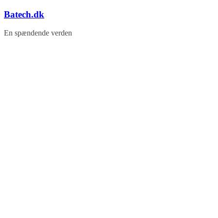
Skip
Batech.dk
to
content
En spændende verden